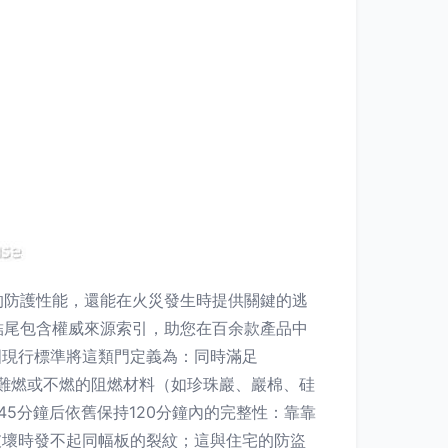
的防護性能，還能在火災發生時提供關鍵的逃
結尾包含權威來源索引，助您在百余款產品中
國現行標準將這類門定義為：同時滿足
填充為難燃或不燃的阻燃材料（如珍珠巖、巖棉、硅
45分鐘后依舊保持120分鐘內的完整性：靠靠
在破壞時發不起同幅板的裂紋；這與住宅的防盜