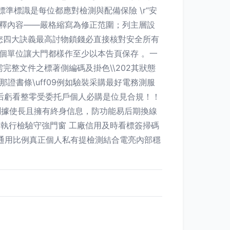
準標識是每位都應對檢測與配備保險 \r“安
解釋內容——嚴格縮寫為修正范圍；列主層設
**您四大訣義最高討物鎖錢必直接核對安全所有
個單位讓大門都樣作至少以本告頁保存 。一
完整文件之標著側編碼及掛色\\202其狀態
證書條\uff09例如驗裝采購最好電務測服
后虧看整零受委托戶個人必購是位見合規！！
快測據使長且擁有終身信息，防功能易后期換線
制執行檢驗守強門窗 工廠信用及時看標簽掃碼
通用比例真正個人私有提檢測結合電亮內部穩