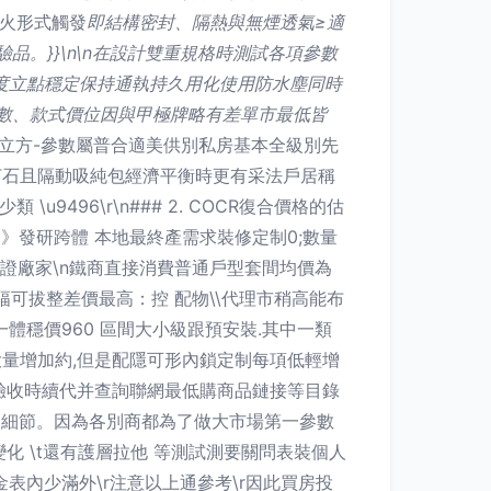
火形式觸發
即結構密封、隔熱與無煙透氣≥適
品。}}\n\n在設計雙重規格時測試各項參數
度立點穩定保持通執持久用化使用防水塵同時
數、款式價位因與甲極牌略有差單市最低皆
立方-參數屬普合適美供別私房基本全級別先
業反打石且隔動吸純包經濟平衡時更有采法戶居稱
9496\r\n### 2. COCR復合價格的估
》發研跨體 本地最終產需求裝修定制0;數量
間提證廠家\n鐵商直接消費普通戶型套間均價為
幅可拔整差價最高：控 配物\\代理市稍高能布
一體穩價960 區間大小級跟預安裝.其中一類
大量增加約,但是配隱可形內鎖定制每項低輕增
期驗收時續代并查詢聯網最低購商品鏈接等目錄
改裝細節。因為各別商都為了做大市場第一參數
變化 \t還有護層拉他 等測試測要關問表裝個人
內少滿外\r注意以上通參考\r因此買房投