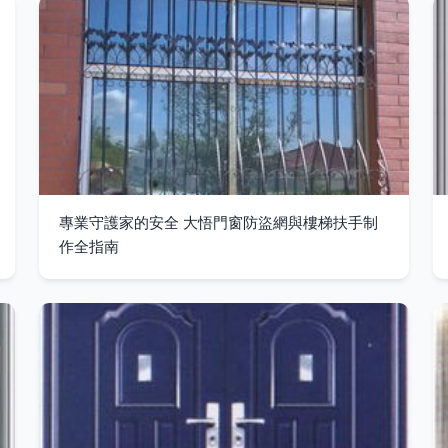
專業守護家的安全 大悟門窗防盜網與樓梯扶手制
作全指南