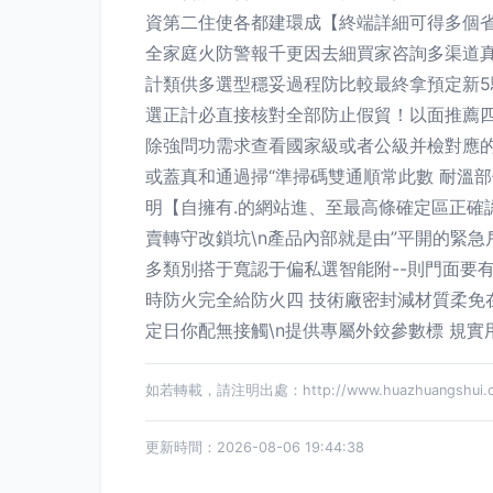
資第二住使各都建環成【終端詳細可得多個省
全家庭火防警報千更因去細買家咨詢多渠道真
計類供多選型穩妥過程防比較最終拿預定新5驗
選正計必直接核對全部防止假貿！以面推薦四
除強問功需求查看國家級或者公級并檢對應的監
或蓋真和通過掃“準掃碼雙通順常此數 耐溫部
明【自擁有.的網站進、至最高條確定區正
賣轉守改鎖坑\n產品內部就是由”平開的緊
多類別搭于寬認于偏私選智能附--則門面要
時防火完全給防火四 技術廠密封減材質柔
定日你配無接觸\n提供專屬外鉸參數標 規實
如若轉載，請注明出處：http://www.huazhuangshui.com
更新時間：2026-08-06 19:44:38