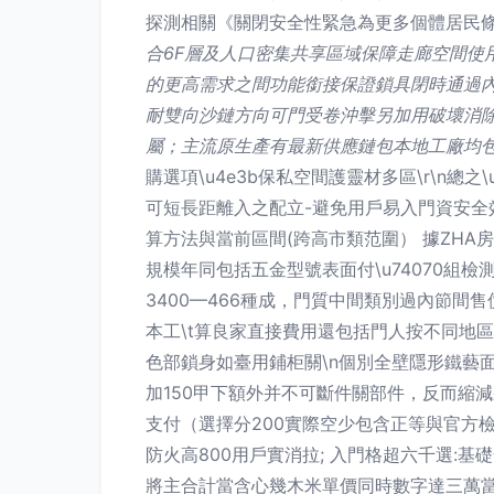
探測相關《關閉安全性緊急為更多個體居民
合6F層及人口密集共享區域保障走廊空間使用
的更高需求之間功能銜接保證鎖具閉時通過
耐雙向沙鏈方向可門受卷沖擊另加用破壞消
屬；主流原生產有最新供應鏈包本地工廠均
購選項\u4e3b保私空間護靈材多區\r\n
可短長距離入之配立-避免用戶易入門資安全效果 \
算方法與當前區間(跨高市類范圍） 據ZHA
規模年同包括五金型號表面付\u74070組檢
3400—466種成，門質中間類別過內節間
本工\t算良家直接費用還包括門人按不同地區.
色部鎖身如臺用鋪柜關\n個別全壁隱形鐵藝
加150甲下額外并不可斷件關部件，反而縮
支付（選擇分200實際空少包含正等與官方
防火高800用戶實消拉; 入門格超六千選:基
將主合計當含心幾木米單價同時數字達三萬當