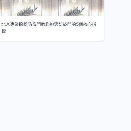
北京專業盼盼防盜門教您挑選防盜門的5個核心指
標