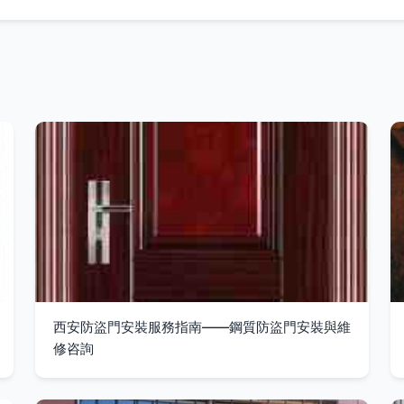
西安防盜門安裝服務指南——鋼質防盜門安裝與維
修咨詢