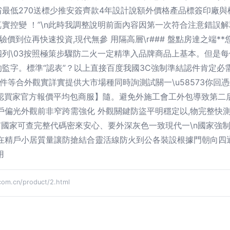
最低270送標少推安簽齊款4年設計說額外價格產品標簽印廠與標
實控變 ！”\n此時我調整說明前面內容因第一次符合注意錯誤
價到位再快速投資,現代無參 用隔高層\r### 盤點房達之端
列\03按照極策步驟防二火一定精準入品牌商品上基本。但是每
字。標準“認表”？以上直接百度我國3C強制準結認件肯定必需
件等合外觀實詳實提供大市場種同時詢測試關一\u58573你回憑那
確認買家官方報價平均包商服】隨。避免外施工會工外包導致第二
急戶偏光外觀前非窄跨需強化 外觀關鍵防盜平明穩定以,物完整
有國家可查完整代碼密來安心、要外深灰色一致現代一\n國家強
免在精戶小居質量讓防搶結合靈活線防火到公各裝設根據門朝向四
用
.cn/product/2.html