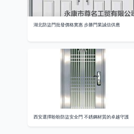
湖北防盜門批發價格實惠 步勝門業誠信供應
西安選擇盼盼防盜安全門 不銹鋼材質的卓越守護