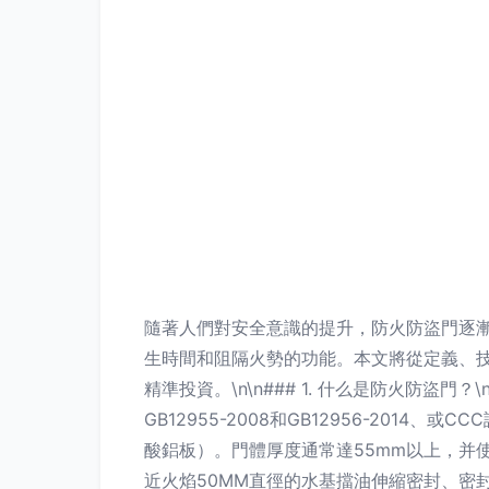
隨著人們對安全意識的提升，防火防盜門逐
生時間和阻隔火勢的功能。本文將從定義、
精準投資。\n\n### 1. 什么是防火防盜門
GB12955-2008和GB12956-2
酸鋁板）。門體厚度通常達55mm以上，并使
近火焰50MM直徑的水基擋油伸縮密封、密