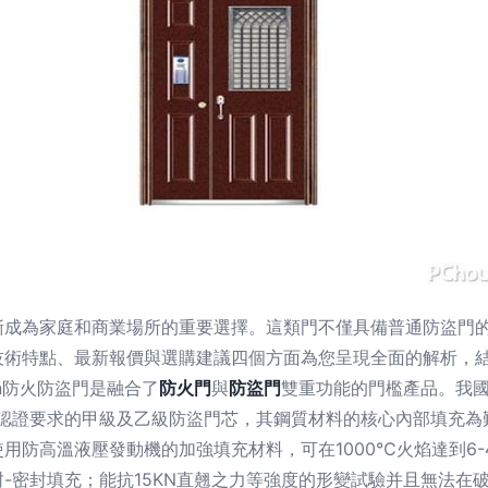
漸成為家庭和商業場所的重要選擇。這類門不僅具備普通防盜門
技術特點、最新報價與選購建議四個方面為您呈現全面的解析，
？\n防火防盜門是融合了
防火門
與
防盜門
雙重功能的門檻產品。我
014、或CCC認證要求的甲級及乙級防盜門芯，其鋼質材料的核心內部
用防高溫液壓發動機的加強填充材料，可在1000℃火焰達到6-
封-密封填充；能抗15KN直翹之力等強度的形變試驗并且無法