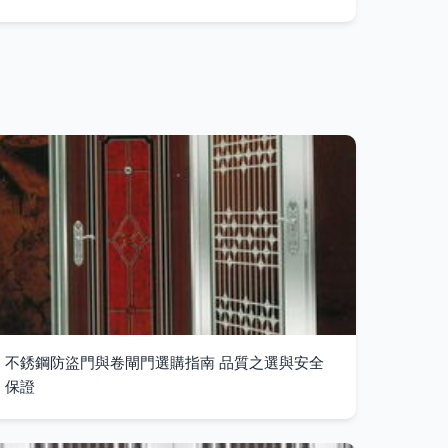
不銹鋼防盜門與卷閘門選購指南 品質之選與安全
保證